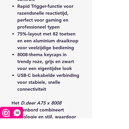
Rapid Trigger-functie
voor
razendsnelle reactietijd,
perfect voor gaming en
professioneel typen
75%-layout
met 82 toetsen
en een aluminium draaiknop
voor veelzijdige bediening
8008-thema keycaps
in
trendy roze, grijs en zwart
voor een eigentijdse look
USB-C bekabelde verbinding
voor stabiele, snelle
connectiviteit
Het
D.deer A75 x 8008
toetsenbord combineert
10
technologie en stijl, waardoor
het een perfecte aanvulling is