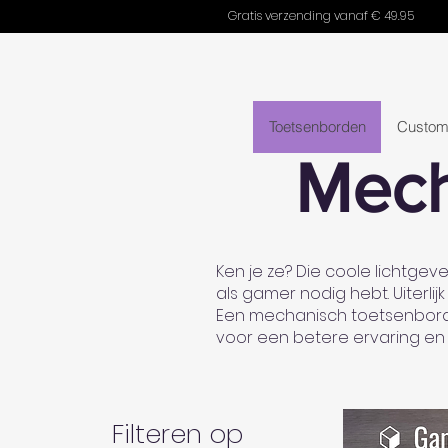
Gratis verzending vanaf € 49.95
Toetsenborden
Custom
Mech
Ken je ze? Die coole lichtge
als gamer nodig hebt. Uiterli
Een mechanisch toetsenbord i
voor een betere ervaring en 
Filteren op