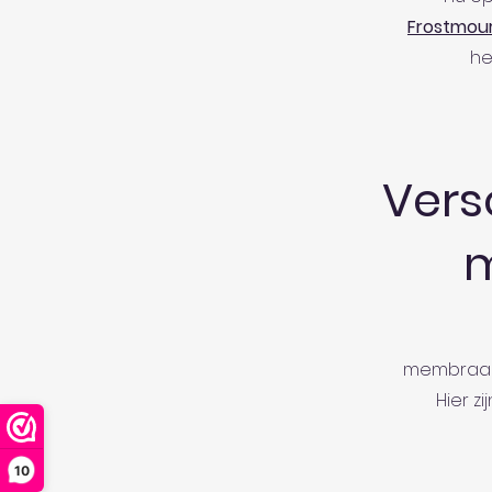
Frostmou
he
Vers
membraant
Hier z
10