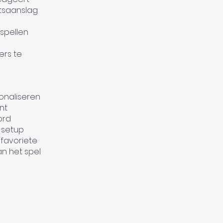
etsaanslag
 spellen
ers te
onaliseren
nt
ord
 setup
 favoriete
n het spel