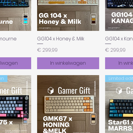
tmourne
GG104 x Honey & Milk
GG104 x Ka
Prijs
Prijs
€ 299,99
€ 299,99
elwagen
In winkelwagen
In wi
on
Limited edi