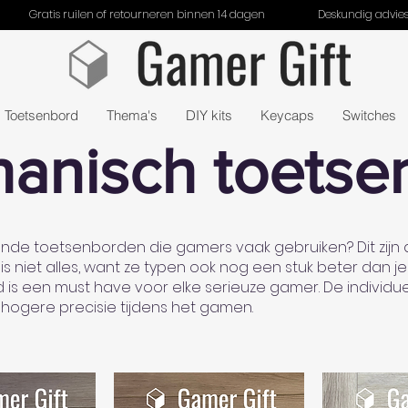
Gratis ruilen of retourneren binnen 14 dagen
Deskundig advie
 Toetsenbord
Thema's
DIY kits
Keycaps
Switches
anisch toetse
vende toetsenborden die gamers vaak gebruiken? Dit zijn
jk is niet alles, want ze typen ook nog een stuk beter d
s een must have voor elke serieuze gamer. De individue
hogere precisie tijdens het gamen.