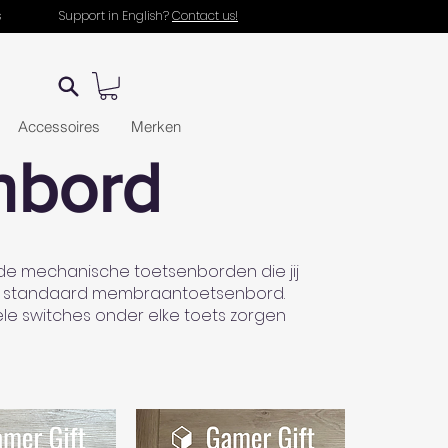
s
Support in English?
Contact us!
Accessoires
Merken
nbord
 de mechanische toetsenborden die jij
an je standaard membraantoetsenbord.
le switches onder elke toets zorgen