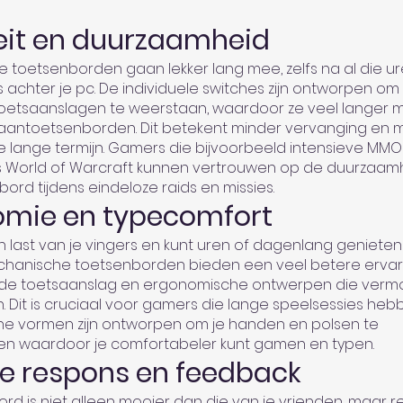
eit en duurzaamheid
 toetsenborden gaan lekker lang mee, zelfs na al die u
s achter je pc. De individuele switches zijn ontworpen om
oetsaanslagen te weerstaan, waardoor ze veel langer
ntoetsenborden. Dit betekent minder vervanging en 
e lange termijn. Gamers die bijvoorbeeld intensieve MMO
ls World of Warcraft kunnen vertrouwen op de duurzaam
ord tijdens eindeloze raids en missies.
omie en typecomfort
en last van je vingers en kunt uren of dagenlang geniete
chanische toetsenborden bieden een veel betere ervar
de toetsaanslag en ergonomische ontwerpen die verm
 Dit is cruciaal voor gamers die lange speelsessies heb
e vormen zijn ontworpen om je handen en polsen te
n waardoor je comfortabeler kunt gamen en typen.
re respons en feedback
rd is niet alleen mooier dan die van je vrienden, maar 