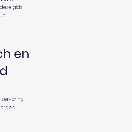
 deze gids
up.
ch en
d
servaring.
borden: