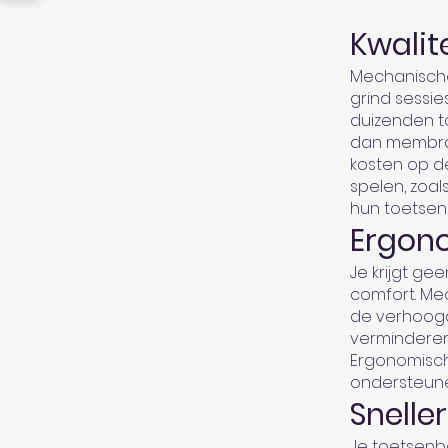
Kwalit
Mechanische
grind sessie
duizenden t
dan membraa
kosten op d
spelen, zoa
hun toetsenb
Ergon
Je krijgt ge
comfort. Me
de verhoog
verminderen.
Ergonomisch
ondersteune
Snelle
Je toetsenbo