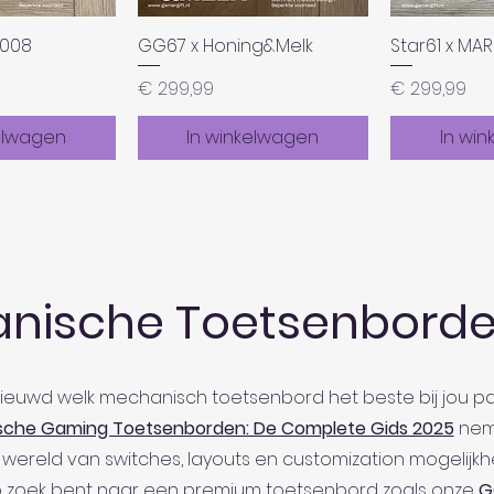
8008
GG67 x Honing&Melk
Star61 x MA
Prijs
Prijs
€ 299,99
€ 299,99
elwagen
In winkelwagen
In wi
nische Toetsenborde
ieuwd welk mechanisch toetsenbord het beste bij jou pa
che Gaming Toetsenborden: De Complete Gids 2025
nem
wereld van switches, layouts en customization mogelijkh
 zoek bent naar een premium toetsenbord zoals onze
G