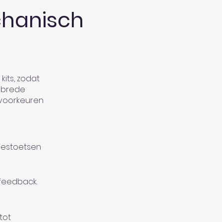
chanisch
kits, zodat
e brede
 voorkeuren
tjestoetsen
 feedback.
tot