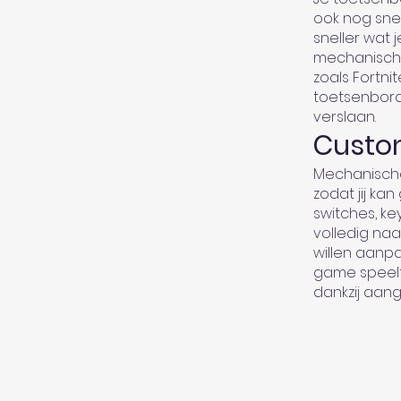
ook nog snel
sneller wat
mechanische 
zoals Fortnit
toetsenbord 
verslaan.
Custo
Mechanische
zodat jij ka
switches, ke
volledig naa
willen aanpa
game speelt
dankzij aan