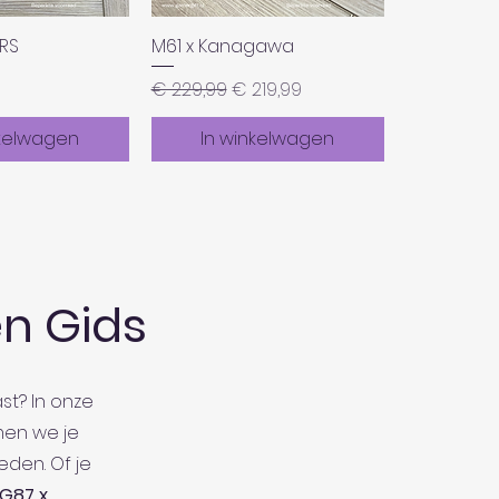
RRS
M61 x Kanagawa
Normale prijs
Verkoopprijs
€ 229,99
€ 219,99
nkelwagen
In winkelwagen
n Gids
st? In onze
en we je
eden. Of je
G87 x