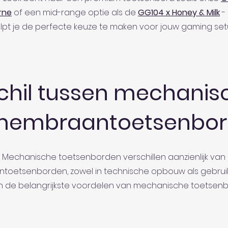
rne
of een mid-range optie als de
GG104 x Honey & Milk
-
lpt je de perfecte keuze te maken voor jouw gaming set
chil tussen mechanis
membraantoetsenbor
Mechanische toetsenborden verschillen aanzienlijk van
oetsenborden, zowel in technische opbouw als gebruik
ijn de belangrijkste voordelen van mechanische toetsen