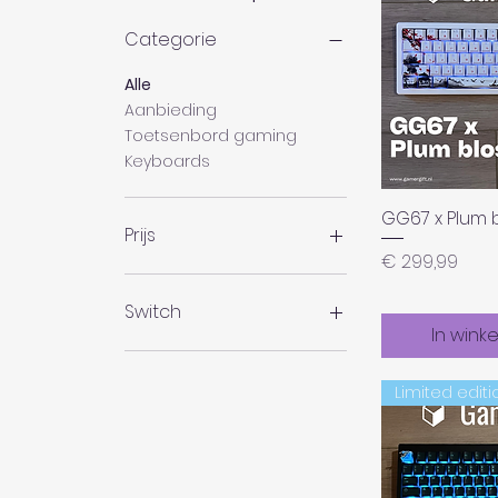
Categorie
Alle
Aanbieding
Toetsenbord gaming
Keyboards
GG67 x Plum 
Prijs
Prijs
€ 299,99
€ 219
€ 400
Switch
In wink
Gateron pro geel
Limited editi