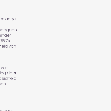
renlange
 meegaan
minder
RPG's
heid van
n van
ing door
oeidheid
ben.
reageert