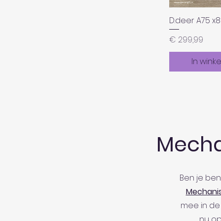
D.deer A75 x
Prijs
€ 299,99
In wink
Mecha
Ben je ben
Mechanis
mee in de 
nu op