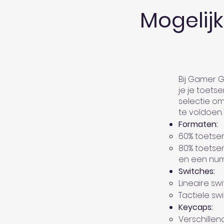
Mogelij
Bij Gamer Gi
je je toets
selectie o
te voldoen. 
Formaten:
60% toetse
80% toetsen
en een num
Switches:
Lineaire s
Tactiele sw
Keycaps:
Verschillen