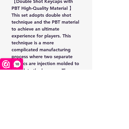
【Double Shot Keycaps with
PBT High-Quality Material 】
This set adopts double shot
technique and the PBT material
to achieve an ultimate
experience for players. This
technique is a more
complicated manufacturing
process where two separate
plastics are injection molded to
10
complete the keycaps. The
scrubbed surface texture feels
smooth and it is oil-proof and
won’t remain your fingerprints
even after a long time use.