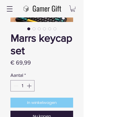
Marrs keycap
set
Prijs
€ 69,99
Aantal
*
In winkelwagen
Nu kopen